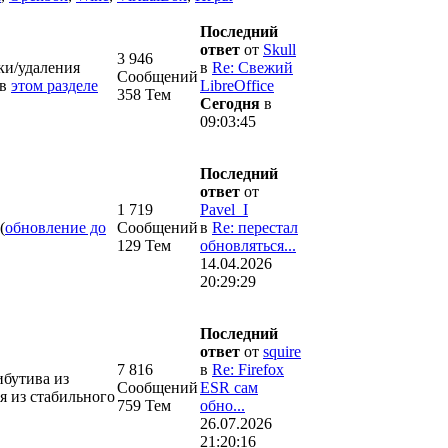
Последний
ответ
от
Skull
3 946
ки/удаления
в
Re: Свежий
Сообщений
 в
этом разделе
LibreOffice
358 Тем
Сегодня
в
09:03:45
Последний
ответ
от
1 719
Pavel_I
(
обновление до
Сообщений
в
Re: перестал
129 Тем
обновляться...
14.04.2026
20:29:29
Последний
ответ
от
squire
7 816
в
Re: Firefox
ибутива из
Сообщений
ESR сам
я из стабильного
759 Тем
обно...
26.07.2026
21:20:16