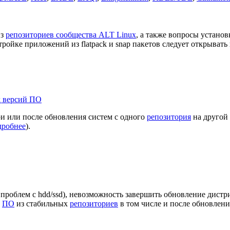
з
репозиториев сообщества ALT Linux
, а также вопросы установ
тройке приложений из flatpack и snap пакетов следует открывать
д версий ПО
и или после обновления систем с одного
репозитория
на другой 
дробнее
).
проблем с hdd/ssd), невозможность завершить обновление дистр
е
ПО
из стабильных
репозиториев
в том числе и после обновлени