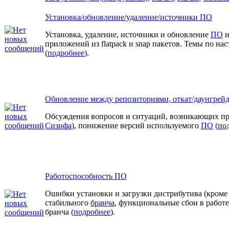
Установка/обновление/удаление/источники ПО
Установка, удаление, источники и обновление
ПО
и
приложений из flatpack и snap пакетов. Темы по нас
(
подробнее
).
Обновление между репозиториями, откат/даунгрей
Обсуждения вопросов и ситуаций, возникающих пр
Сизифа
), понижение версий используемого
ПО
(
по
Работоспособность ПО
Ошибки установки и загрузки дистрибутива (кроме 
стабильного
бранча
, функциональные сбои в работ
бранча (
подробнее
).