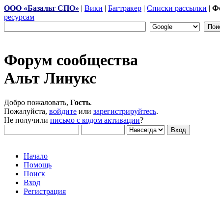
ООО «Базальт СПО»
|
Вики
|
Багтракер
|
Списки рассылки
|
Ф
ресурсам
Форум сообщества
Альт Линукс
Добро пожаловать,
Гость
.
Пожалуйста,
войдите
или
зарегистрируйтесь
.
Не получили
письмо с кодом активации
?
Начало
Помощь
Поиск
Вход
Регистрация