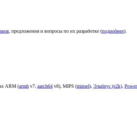
ивов
, предложения и вопросы по их разработке (
подробнее
).
рах ARM (
armh
v7,
aarch64
v8), MIPS (
mipsel
),
Эльбрус (e2k)
,
Power 