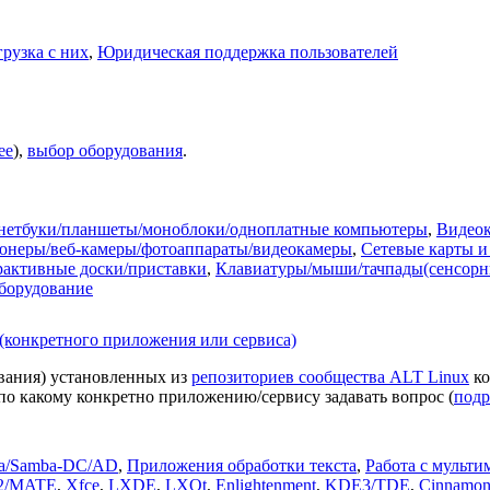
грузка с них
,
Юридическая поддержка пользователей
ее
),
выбор оборудования
.
нетбуки/планшеты/моноблоки/одноплатные компьютеры
,
Видео
юнеры/веб-камеры/фотоаппараты/видеокамеры
,
Сетевые карты и
активные доски/приставки
,
Клавиатуры/мыши/тачпады(сенсорн
борудование
(конкретного приложения или сервиса)
вания) установленных из
репозиториев сообщества ALT Linux
ко
, по какому конкретно приложению/сервису задавать вопрос (
подр
a/Samba-DC/AD
,
Приложения обработки текста
,
Работа с мульти
2/MATE
,
Xfce
,
LXDE
,
LXQt
,
Enlightenment
,
KDE3/TDE
,
Cinnamo