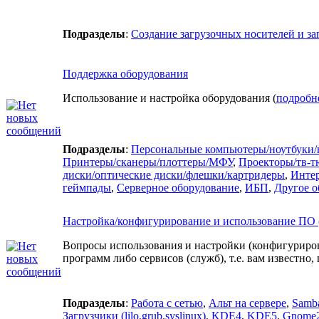
Подразделы
:
Создание загрузочных носителей и за
Поддержка оборудования
Использование и настройка оборудования (
подробн
Подразделы
:
Персональные компьютеры/ноутбуки/
Принтеры/сканеры/плоттеры/МФУ
,
Проекторы/тв-т
диски/оптические диски/флешки/картридеры
,
Интер
геймпады
,
Серверное оборудование
,
ИБП
,
Другое о
Настройка/конфигурирование и использование ПО 
Вопросы использования и настройки (конфигуриро
программ либо сервисов (служб), т.е. вам известно
Подразделы
:
Работа с сетью
,
Альт на сервере
,
Samb
Загрузчики (lilo,grub,syslinux)
,
KDE4
,
KDE5
,
Gnome