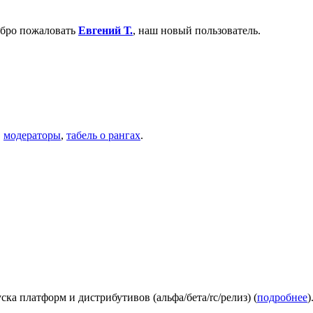
обро пожаловать
Евгений Т.
, наш новый пользователь.
,
модераторы
,
табель о рангах
.
ска платформ и дистрибутивов (альфа/бета/rc/релиз) (
подробнее
)