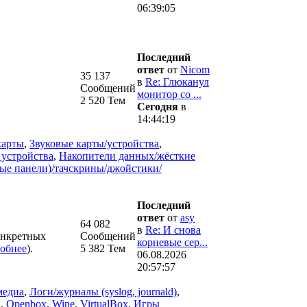
06:39:05
Последний
ответ
от
Nicom
35 137
в
Re: Глюканул
Сообщений
монитор со ...
2 520 Тем
Сегодня
в
14:44:19
карты
,
Звуковые карты/устройства
,
 устройства
,
Накопители данных/жёсткие
ые панели)/тачскрины/джойстики/
Последний
ответ
от
asy
64 082
в
Re: И снова
нкретных
Сообщений
корневые сер...
обнее
).
5 382 Тем
06.08.2026
20:57:57
медиа
,
Логи/журналы (syslog, journald)
,
n
,
Openbox
,
Wine
,
VirtualBox
,
Игры