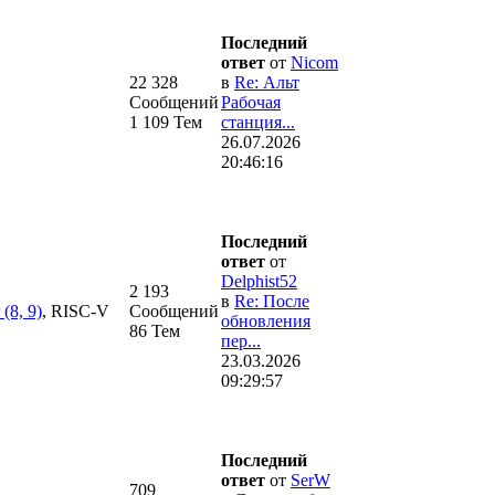
Последний
ответ
от
Nicom
22 328
в
Re: Альт
Сообщений
Рабочая
1 109 Тем
станция...
26.07.2026
20:46:16
Последний
ответ
от
Delphist52
2 193
в
Re: После
(8, 9)
, RISC-V
Сообщений
обновления
86 Тем
пер...
23.03.2026
09:29:57
Последний
ответ
от
SerW
709