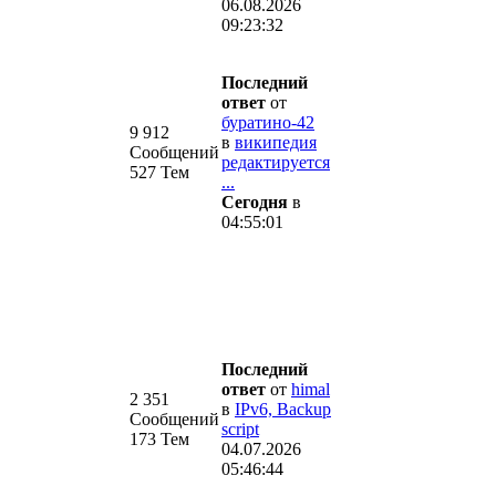
06.08.2026
09:23:32
Последний
ответ
от
буратино-42
9 912
в
википедия
Сообщений
редактируется
527 Тем
...
Сегодня
в
04:55:01
Последний
ответ
от
himal
2 351
в
IPv6, Backup
Сообщений
script
173 Тем
04.07.2026
05:46:44