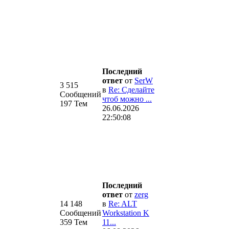
Последний
ответ
от
SerW
3 515
в
Re: Сделайте
Сообщений
чтоб можно ...
197 Тем
26.06.2026
22:50:08
Последний
ответ
от
zerg
14 148
в
Re: ALT
Сообщений
Workstation K
.
359 Тем
11...