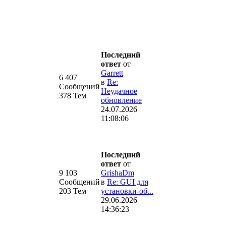
Последний
ответ
от
Garrett
6 407
в
Re:
Сообщений
Неудачное
378 Тем
обновление
24.07.2026
11:08:06
Последний
ответ
от
9 103
GrishaDm
Сообщений
в
Re: GUI для
203 Тем
установки-об...
29.06.2026
14:36:23