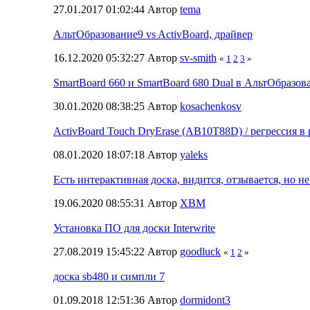
27.01.2017 01:02:44 Автор
tema
АльтОбразование9 vs ActivBoard, драйвер
16.12.2020 05:32:27 Автор
sv-smith
«
1
2
3
»
SmartBoard 660 и SmartBoard 680 Dual в АльтОбразов
30.01.2020 08:38:25 Автор
kosachenkosv
ActivBoard Touch DryErase (AB10T88D) / регрессия в 
08.01.2020 18:07:18 Автор
yaleks
Есть интерактивная доска, видится, отзывается, но не
19.06.2020 08:55:31 Автор
XBM
Установка ПО для доски Interwrite
27.08.2019 15:45:22 Автор
goodluck
«
1
2
»
доска sb480 и симпли 7
01.09.2018 12:51:36 Автор
dormidont3