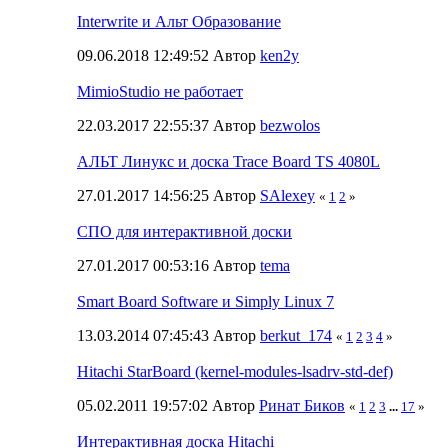
Interwrite и Альт Образование
09.06.2018 12:49:52 Автор
ken2y
MimioStudio не работает
22.03.2017 22:55:37 Автор
bezwolos
АЛЬТ Линукс и доска Trace Board TS 4080L
27.01.2017 14:56:25 Автор
SAlexey
«
1
2
»
СПО для интерактивной доски
27.01.2017 00:53:16 Автор
tema
Smart Board Software и Simply Linux 7
13.03.2014 07:45:43 Автор
berkut_174
«
1
2
3
4
»
Hitachi StarBoard (kernel-modules-lsadrv-std-def)
05.02.2011 19:57:02 Автор
Ринат Биков
«
1
2
3
...
17
»
Интерактивная доска Hitachi