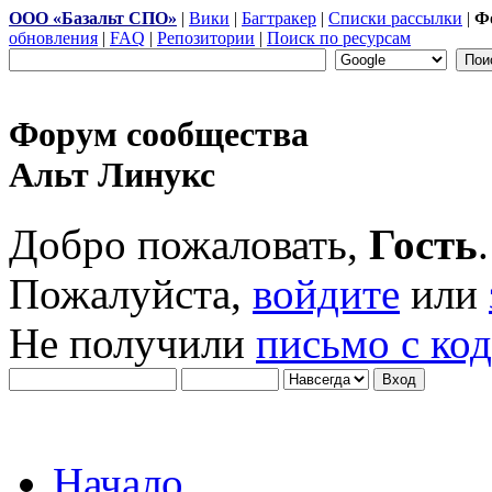
ООО «Базальт СПО»
|
Вики
|
Багтракер
|
Списки рассылки
|
Ф
обновления
|
FAQ
|
Репозитории
|
Поиск по ресурсам
Форум сообщества
Альт Линукс
Добро пожаловать,
Гость
.
Пожалуйста,
войдите
или
Не получили
письмо с ко
Начало