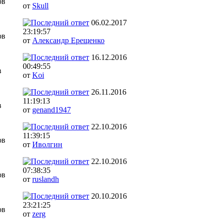
ов
от
Skull
06.02.2017
23:19:57
ов
от
Александр Ерещенко
16.12.2016
00:49:55
в
от
Koi
26.11.2016
11:19:13
в
от
genand1947
22.10.2016
11:39:15
ов
от
Иволгин
22.10.2016
07:38:35
ов
от
ruslandh
20.10.2016
23:21:25
ов
от
zerg