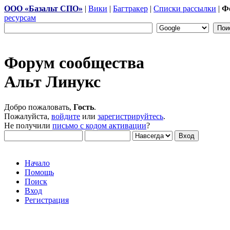
ООО «Базальт СПО»
|
Вики
|
Багтракер
|
Списки рассылки
|
Ф
ресурсам
Форум сообщества
Альт Линукс
Добро пожаловать,
Гость
.
Пожалуйста,
войдите
или
зарегистрируйтесь
.
Не получили
письмо с кодом активации
?
Начало
Помощь
Поиск
Вход
Регистрация