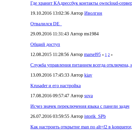
Где хранит КАдрессбук контакты owncloud-серве
19.10.2016 13:02:36 Автор
Иволгин
Отвалился DE_
29.09.2016 11:31:43 Автор ms1984
Общий доступ
12.08.2015 11:28:56 Автор
marsel95
«
1
2
»
Служба управления питанием всегда отключена, 
13.09.2016 17:45:33 Автор
kiav
Krusader и его настройка
17.08.2016 09:57:47 Автор
sova
Исчез значек переключения языка с панели задач
26.07.2016 03:59:55 Автор
istorik_SPb
Как настроить открытие man по alt+f2 в konqueror, 