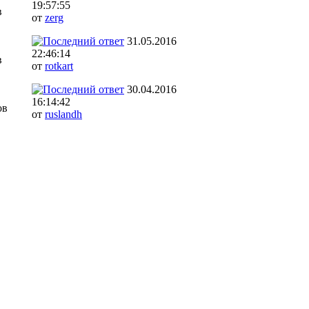
19:57:55
в
от
zerg
31.05.2016
22:46:14
в
от
rotkart
30.04.2016
16:14:42
ов
от
ruslandh