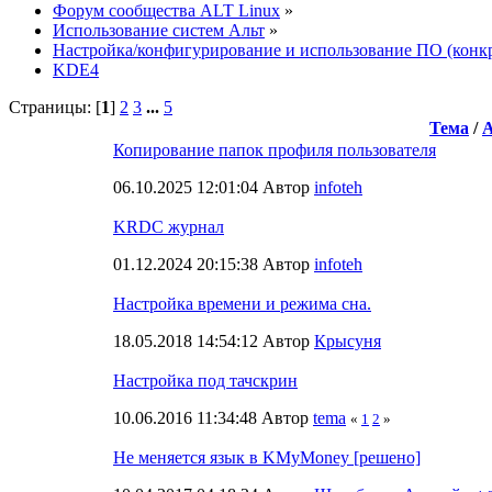
Форум сообщества ALT Linux
»
Использование систем Альт
»
Настройка/конфигурирование и использование ПО (конк
KDE4
Страницы: [
1
]
2
3
...
5
Тема
/
Копирование папок профиля пользователя
06.10.2025 12:01:04 Автор
infoteh
KRDC журнал
01.12.2024 20:15:38 Автор
infoteh
Настройка времени и режима сна.
18.05.2018 14:54:12 Автор
Крысуня
Настройка под тачскрин
10.06.2016 11:34:48 Автор
tema
«
1
2
»
Не меняется язык в KMyMoney [решено]