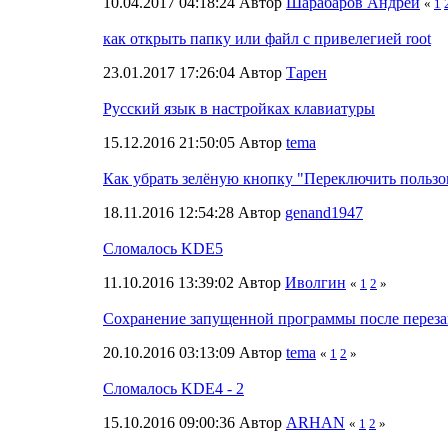
10.04.2017 04:18:24 Автор
Шарабаров Андрей
«
1
как открыть папку или файл с привелегией root
23.01.2017 17:26:04 Автор
Тарен
Русский язык в настройках клавиатуры
15.12.2016 21:50:05 Автор
tema
Как убрать зелёную кнопку "Переключить пользо
18.11.2016 12:54:28 Автор
genand1947
Сломалось KDE5
11.10.2016 13:39:02 Автор
Иволгин
«
1
2
»
Сохранение запущенной программы после переза
20.10.2016 03:13:09 Автор
tema
«
1
2
»
Сломалось KDE4 - 2
15.10.2016 09:00:36 Автор
ARHAN
«
1
2
»