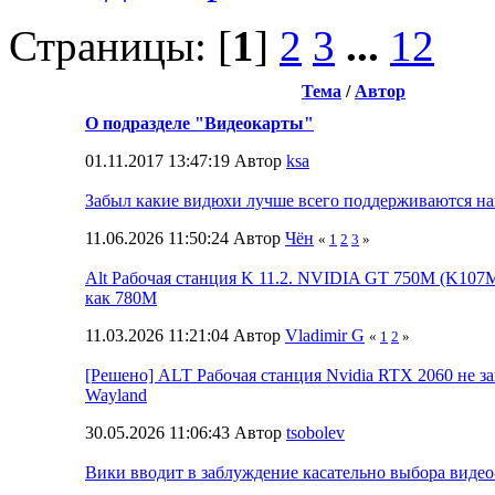
Страницы: [
1
]
2
3
...
12
Тема
/
Автор
О подразделе "Видеокарты"
01.11.2017 13:47:19 Автор
ksa
Забыл какие видюхи лучше всего поддерживаются н
11.06.2026 11:50:24 Автор
Чён
«
1
2
3
»
Alt Рабочая станция K 11.2. NVIDIA GT 750M (K107M
как 780M
11.03.2026 11:21:04 Автор
Vladimir G
«
1
2
»
[Решено] ALT Рабочая станция Nvidia RTX 2060 не за
Wayland
30.05.2026 11:06:43 Автор
tsobolev
Вики вводит в заблуждение касательно выбора видео