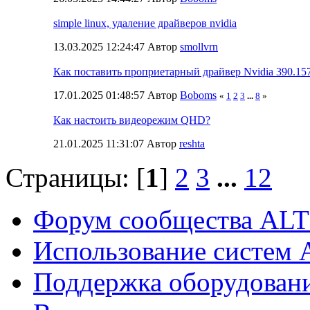
simple linux, удаление драйверов nvidia
13.03.2025 12:24:47 Автор
smollvrn
Как поставить проприетарный драйвер Nvidia 390.157
17.01.2025 01:48:57 Автор
Boboms
«
1
2
3
...
8
»
Как настоить видеорежим QHD?
21.01.2025 11:31:07 Автор
reshta
Страницы: [
1
]
2
3
...
12
Форум сообщества ALT
Использование систем 
Поддержка оборудован