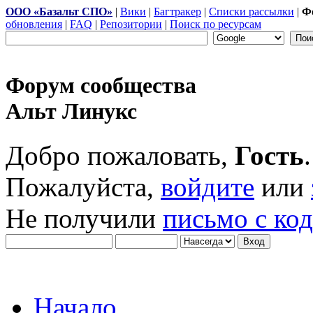
ООО «Базальт СПО»
|
Вики
|
Багтракер
|
Списки рассылки
|
Ф
обновления
|
FAQ
|
Репозитории
|
Поиск по ресурсам
Форум сообщества
Альт Линукс
Добро пожаловать,
Гость
.
Пожалуйста,
войдите
или
Не получили
письмо с ко
Начало