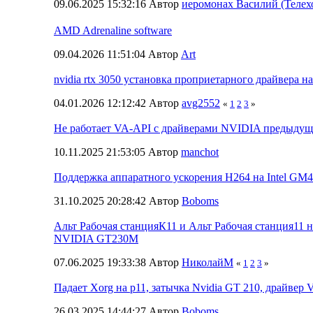
09.06.2025 15:32:16 Автор
иеромонах Василий (Телех
AMD Adrenaline software
09.04.2026 11:51:04 Автор
Art
nvidia rtx 3050 установка проприетарного драйвера н
04.01.2026 12:12:42 Автор
avg2552
«
1
2
3
»
Не работает VA-API с драйверами NVIDIA предыдущ
10.11.2025 21:53:05 Автор
manchot
Поддержка аппаратного ускорения H264 на Intel GM
31.10.2025 20:28:42 Автор
Boboms
Альт Рабочая станцияК11 и Альт Рабочая станция11 
NVIDIA GT230М
07.06.2025 19:33:38 Автор
НиколайМ
«
1
2
3
»
Падает Xorg на p11, затычка Nvidia GT 210, драйвер 
26.03.2025 14:44:27 Автор
Boboms