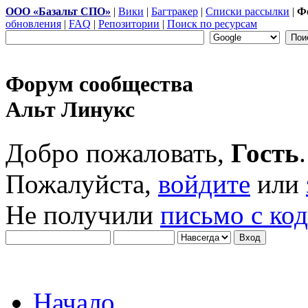
ООО «Базальт СПО»
|
Вики
|
Багтракер
|
Списки рассылки
|
Ф
обновления
|
FAQ
|
Репозитории
|
Поиск по ресурсам
Форум сообщества
Альт Линукс
Добро пожаловать,
Гость
.
Пожалуйста,
войдите
или
Не получили
письмо с ко
Начало