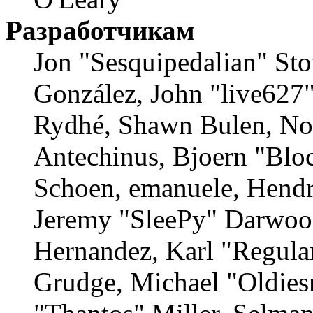
Разработчикам
Jon "Sesquipedalian" Stov
González, John "live627
Rydhé, Shawn Bulen, Nor
Antechinus, Bjoern "Bloc
Schoen, emanuele, Hendr
Jeremy "SleePy" Darwood
Hernandez, Karl "Regula
Grudge, Michael "Oldie