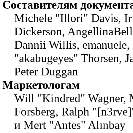
Составителям документ
Michele "Illori" Davis, 
Dickerson, AngellinaBell
Dannii Willis, emanuele,
"akabugeyes" Thorsen, Ja
Peter Duggan
Маркетологам
Will "Kindred" Wagner, 
Forsberg, Ralph "[n3rve
и Mert "Antes" Alınbay