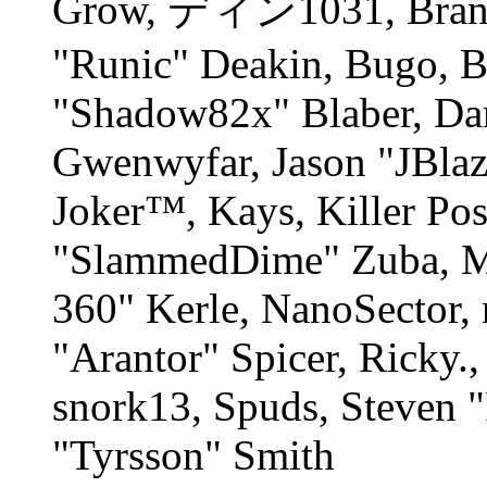
Grow, ディン1031, Branno
"Runic" Deakin, Bugo, B
"Shadow82x" Blaber, Dan
Gwenwyfar, Jason "JBlaz
Joker™, Kays, Killer Po
"SlammedDime" Zuba, M
360" Kerle, NanoSector, 
"Arantor" Spicer, Ricky
snork13, Spuds, Steven 
"Tyrsson" Smith