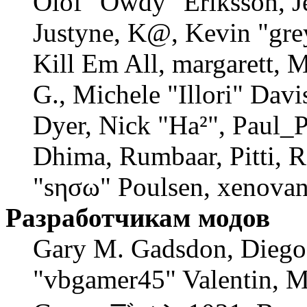
Olof "Owdy" Eriksson, J
Justyne, K@, Kevin "gre
Kill Em All, margarett, 
G., Michele "Illori" Davi
Dyer, Nick "Ha²", Paul_P
Dhima, Rumbaar, Pitti, 
"sησω" Poulsen, xenovan
Разработчикам модов
Gary M. Gadsdon, Diego
"vbgamer45" Valentin, M