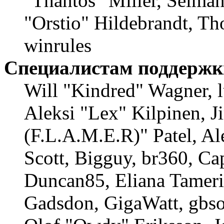
"Thantos" Miller, Selma
"Orstio" Hildebrandt, Th
winrules
Специалистам поддержк
Will "Kindred" Wagner, l
Aleksi "Lex" Kilpinen, 
(F.L.A.M.E.R)" Patel, Al
Scott, Bigguy, br360, Ca
Duncan85, Eliana Tameri
Gadsdon, GigaWatt, gbso