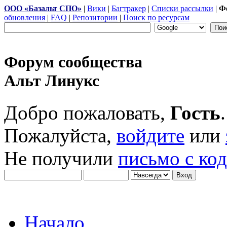
ООО «Базальт СПО»
|
Вики
|
Багтракер
|
Списки рассылки
|
Ф
обновления
|
FAQ
|
Репозитории
|
Поиск по ресурсам
Форум сообщества
Альт Линукс
Добро пожаловать,
Гость
.
Пожалуйста,
войдите
или
Не получили
письмо с ко
Начало