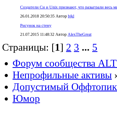
Создатели Си и Unix признают, что разыграли весь м
26.01.2018 20:50:35 Автор
hjkl
Рисунок на стену
21.07.2015 11:48:32 Автор
AlexTheGreat
Страницы: [
1
]
2
3
...
5
Форум сообщества ALT
Непрофильные активы
Допустимый Оффтопик
Юмор