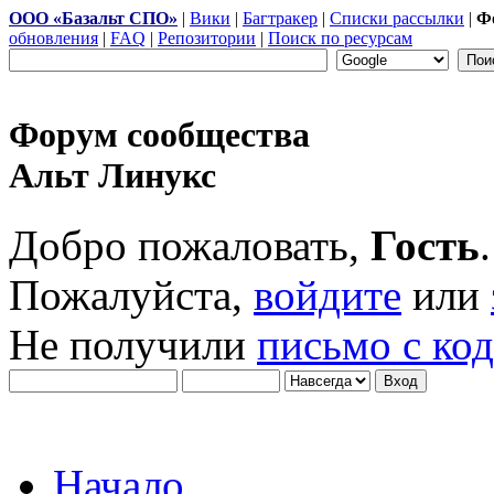
ООО «Базальт СПО»
|
Вики
|
Багтракер
|
Списки рассылки
|
Ф
обновления
|
FAQ
|
Репозитории
|
Поиск по ресурсам
Форум сообщества
Альт Линукс
Добро пожаловать,
Гость
.
Пожалуйста,
войдите
или
Не получили
письмо с ко
Начало