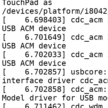
TouchPad as
/devices/platform/i8042
[ 6.698403] cdc_acm 2
USB ACM device
[ 6.701649] cdc_acm 2
USB ACM device
[ 6.702033] cdc_acm 2
USB ACM device
[ 6.702857] usbcore: 
interface driver cdc_ac
[ 6.702858] cdc_acm: 
Model driver for USB mo
[ 6.711462] cdc_wdm 2