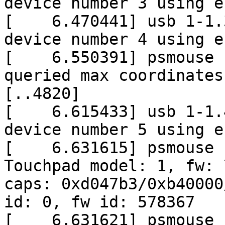
device number 3 using e
[ 6.470441] usb 1-1.3
device number 4 using e
[ 6.550391] psmouse s
queried max coordinates
[..4820]
[ 6.615433] usb 1-1.4
device number 5 using e
[ 6.631615] psmouse s
Touchpad model: 1, fw: 
caps: 0xd047b3/0xb40000
id: 0, fw id: 578367
[ 6.631621] psmouse s