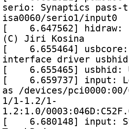
serio: Synaptics pass-t
isa0060/serio1/input0
[ 6.647562] hidraw: r
(C) Jiri Kosina
[ 6.655464] usbcore: 
interface driver usbhid
[ 6.655465] usbhid: U
[ 6.659737] input: Lo
as /devices/pci0000:00/
1/1-1.2/1-
1.2:1.0/0003:046D:C52F.
[ 6.680148] input: Sy