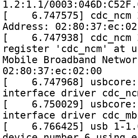
1.2:1.1/0003:046D:C52F.
[ 6.747575] cdc_ncm 2
Address: 02:80:37:ec:02
[ 6.747938] cdc_ncm 2
register 'cdc_ncm' at u
Mobile Broadband Networ
02:80:37:ec:02:00
[ 6.747968] usbcore: 
interface driver cdc_nc
[ 6.750029] usbcore: 
interface driver cdc_mb
[ 6.766425] usb 1-1.6
device number 6 using e