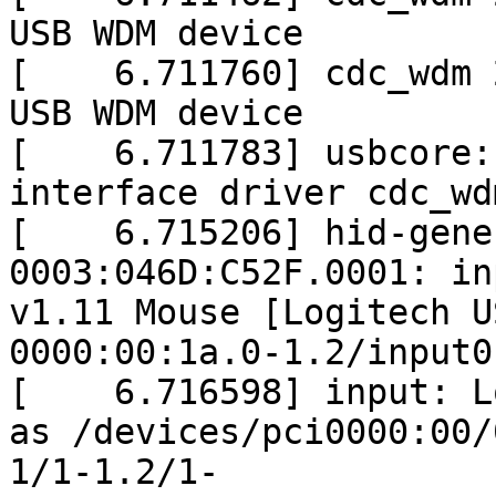
USB WDM device
[ 6.711760] cdc_wdm 2
USB WDM device
[ 6.711783] usbcore: 
interface driver cdc_wd
[ 6.715206] hid-gene
0003:046D:C52F.0001: in
v1.11 Mouse [Logitech U
0000:00:1a.0-1.2/input0
[ 6.716598] input: Lo
as /devices/pci0000:00/
1/1-1.2/1-