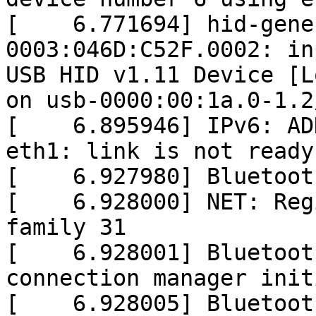
[ 6.771694] hid-gene
0003:046D:C52F.0002: in
USB HID v1.11 Device [L
on usb-0000:00:1a.0-1.2
[ 6.895946] IPv6: ADD
eth1: link is not ready
[ 6.927980] Bluetooth
[ 6.928000] NET: Regi
family 31
[ 6.928001] Bluetooth
connection manager init
[ 6.928005] Bluetooth