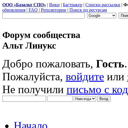
ООО «Базальт СПО»
|
Вики
|
Багтракер
|
Списки рассылки
|
Ф
обновления
|
FAQ
|
Репозитории
|
Поиск по ресурсам
Форум сообщества
Альт Линукс
Добро пожаловать,
Гость
.
Пожалуйста,
войдите
или
Не получили
письмо с ко
Начало