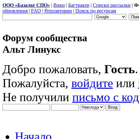
ООО «Базальт СПО»
|
Вики
|
Багтракер
|
Списки рассылки
|
Ф
обновления
|
FAQ
|
Репозитории
|
Поиск по ресурсам
Форум сообщества
Альт Линукс
Добро пожаловать,
Гость
.
Пожалуйста,
войдите
или
Не получили
письмо с ко
Начало