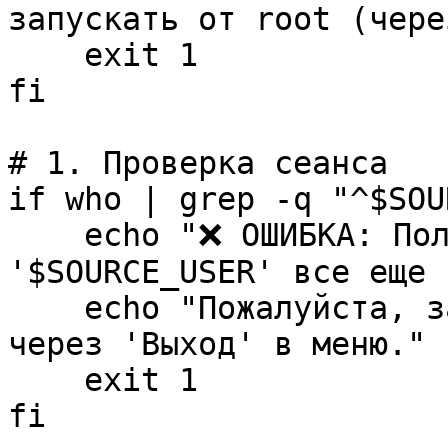
запускать от root (чере
exit 1
fi
# 1. Проверка сеанса
if who | grep -q "^$SOU
echo "❌ ОШИБКА: Поль
'$SOURCE_USER' все еще 
echo "Пожалуйста, за
через 'Выход' в меню."
exit 1
fi