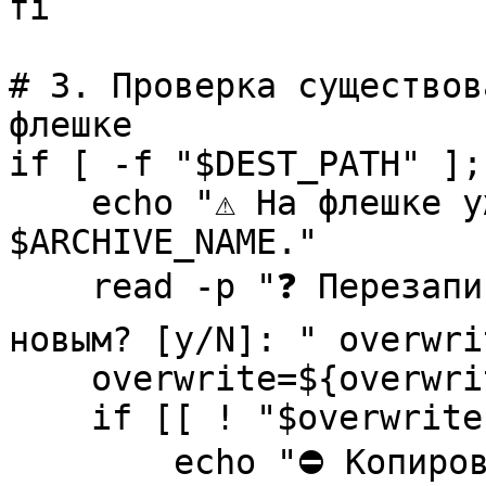
fi
# 3. Проверка существов
флешке
if [ -f "$DEST_PATH" ];
echo "⚠️ На флешке уж
$ARCHIVE_NAME."
read -p "❓ Перезапис
новым? [y/N]: " overwri
overwrite=${overwri
if [[ ! "$overwrite" 
echo "⛔ Копировани