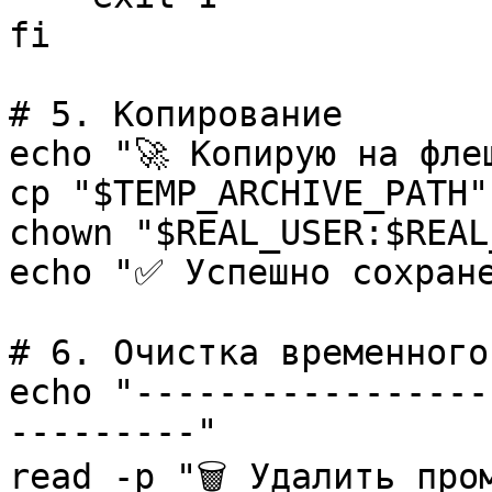
fi
# 5. Копирование
echo "🚀 Копирую на фле
cp "$TEMP_ARCHIVE_PATH"
chown "$REAL_USER:$REAL
echo "✅ Успешно сохран
# 6. Очистка временного
echo "-----------------
---------"
read -p "🗑️ Удалить про