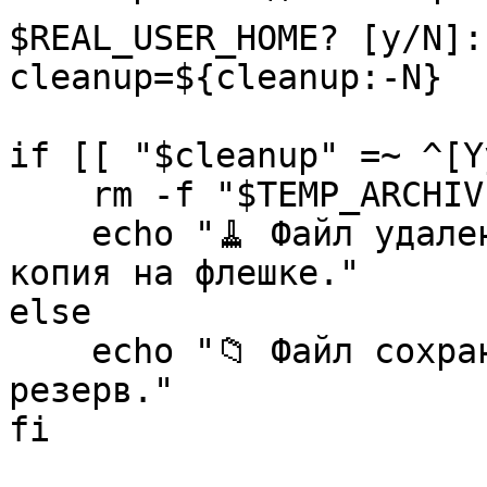
$REAL_USER_HOME? [y/N]:
cleanup=${cleanup:-N}
if [[ "$cleanup" =~ ^[Y
rm -f "$TEMP_ARCHIVE
echo "🧹 Файл удален.
копия на флешке."
else
echo "📁 Файл сохране
резерв."
fi