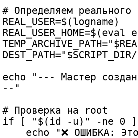
# Определяем реального 
REAL_USER=$(logname)
REAL_USER_HOME=$(eval e
TEMP_ARCHIVE_PATH="$REA
DEST_PATH="$SCRIPT_DIR/
echo "--- Мастер создан
--"
# Проверка на root
if [ "$(id -u)" -ne 0 ]
echo "❌ ОШИБКА: Этот