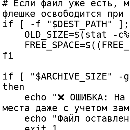
# Если файл уже есть, м
флешке освободится при 
if [ -f "$DEST_PATH" ];
OLD_SIZE=$(stat -c%s
FREE_SPACE=$((FREE_S
fi
if [ "$ARCHIVE_SIZE" -g
then
echo "❌ ОШИБКА: На ф
места даже с учетом зам
echo "Файл оставлен в
exit 1