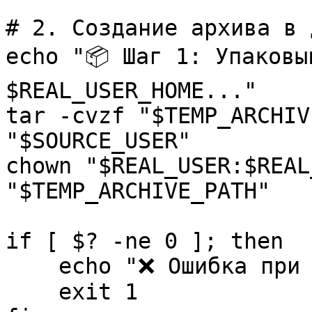
# 2. Создание архива в 
echo "📦 Шаг 1: Упаковы
$REAL_USER_HOME..."
tar -cvzf "$TEMP_ARCHIV
"$SOURCE_USER"
chown "$REAL_USER:$REAL
"$TEMP_ARCHIVE_PATH"
if [ $? -ne 0 ]; then
echo "❌ Ошибка при с
exit 1