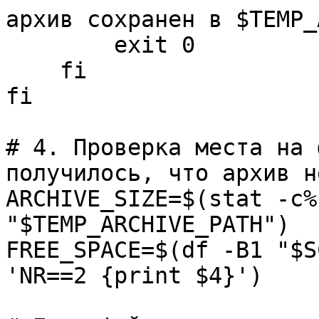
архив сохранен в $TEMP_
exit 0
fi
fi
# 4. Проверка места на 
получилось, что архив н
ARCHIVE_SIZE=$(stat -c%
"$TEMP_ARCHIVE_PATH")
FREE_SPACE=$(df -B1 "$S
'NR==2 {print $4}')