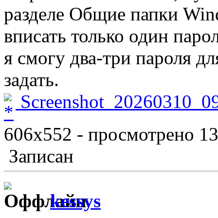
разделе Общие папки Win
вписать только один паро
я смогу два-три пароля д
задать.
Screenshot_20260310_0
606x552 - просмотрено 13 
Записан
kessys