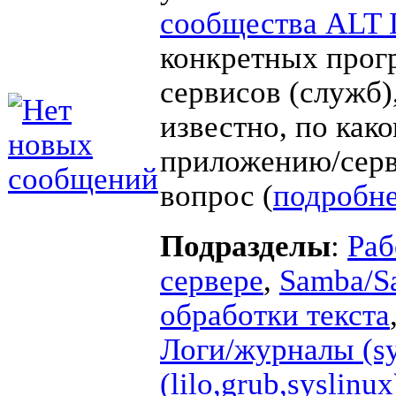
сообщества ALT 
конкретных прог
сервисов (служб),
известно, по как
приложению/серв
вопрос (
подробн
Подразделы
:
Раб
сервере
,
Samba/
обработки текста
Логи/журналы (sys
(lilo,grub,syslinux