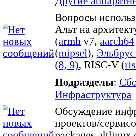
Другие аппаратн
Вопросы использ
Альт на архитек
(
armh
v7,
aarch64
(
mipsel
),
Эльбрус 
(8, 9)
, RISC-V (
ri
Подразделы
:
Cбо
Инфраструктура
Обсуждение инф
проектов/сервисо
packages.altlinux.o