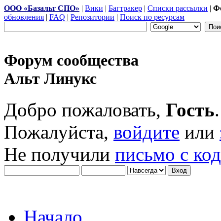
ООО «Базальт СПО»
|
Вики
|
Багтракер
|
Списки рассылки
|
Ф
обновления
|
FAQ
|
Репозитории
|
Поиск по ресурсам
Форум сообщества
Альт Линукс
Добро пожаловать,
Гость
.
Пожалуйста,
войдите
или
Не получили
письмо с ко
Начало