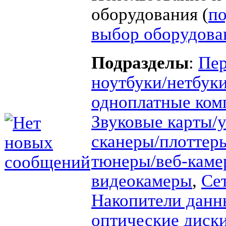
оборудования (
п
выбор оборудова
Подразделы
:
Пер
ноутбуки/нетбук
одноплатные ко
Звуковые карты/
сканеры/плотте
тюнеры/веб-каме
видеокамеры
,
Се
Накопители данн
оптические диск