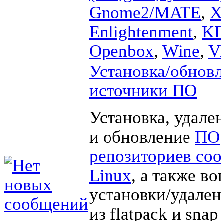
Gnome2/MATE
,
X
Enlightenment
,
K
Openbox
,
Wine
,
V
Установка/обновл
источники ПО
Установка, удале
и обновление
ПО
репозиториев со
Linux
, а также в
установки/удале
из flatpack и sna