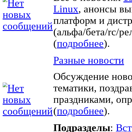
Linux
, анонсы в
платформ и дист
(альфа/бета/rc/ре
(
подробнее
).
Разные новости
Обсуждение ново
тематики, поздра
праздниками, оп
(
подробнее
).
Подразделы
:
Вст