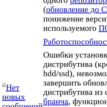
(
обновление до 
понижение верси
используемого
П
Работоспособнос
Ошибки установк
дистрибутива (кр
hdd/ssd), невозм
завершить обнов
дистрибутива из 
бранча
, функцио