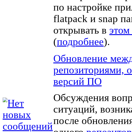
по настройке пр
flatpack и snap п
открывать в
этом
(
подробнее
).
Обновление меж
репозиториями, о
версий ПО
Обсуждения вопр
ситуаций, возни
после обновления
одного
репозито