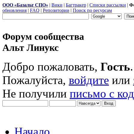
ООО «Базальт СПО»
|
Вики
|
Багтракер
|
Списки рассылки
|
Ф
обновления
|
FAQ
|
Репозитории
|
Поиск по ресурсам
Форум сообщества
Альт Линукс
Добро пожаловать,
Гость
.
Пожалуйста,
войдите
или
Не получили
письмо с ко
Начало