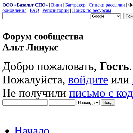
ООО «Базальт СПО»
|
Вики
|
Багтракер
|
Списки рассылки
|
Ф
обновления
|
FAQ
|
Репозитории
|
Поиск по ресурсам
Форум сообщества
Альт Линукс
Добро пожаловать,
Гость
.
Пожалуйста,
войдите
или
Не получили
письмо с ко
Начало