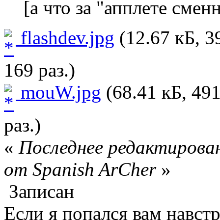
[а что за "апплете смен
flashdev.jpg
(12.67 кБ, 
169 раз.)
mouW.jpg
(68.41 кБ, 49
раз.)
«
Последнее редактирован
от Spanish ArCher
»
Записан
Если я попался вам навстр