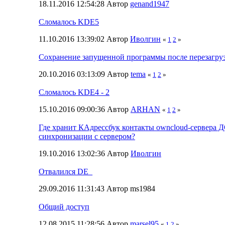
18.11.2016 12:54:28 Автор
genand1947
Сломалось KDE5
11.10.2016 13:39:02 Автор
Иволгин
«
1
2
»
Сохранение запущенной программы после перезагру
20.10.2016 03:13:09 Автор
tema
«
1
2
»
Сломалось KDE4 - 2
15.10.2016 09:00:36 Автор
ARHAN
«
1
2
»
Где хранит КАдрессбук контакты owncloud-сервера 
синхронизации с сервером?
19.10.2016 13:02:36 Автор
Иволгин
Отвалился DE_
29.09.2016 11:31:43 Автор ms1984
Общий доступ
12.08.2015 11:28:56 Автор
marsel95
«
1
2
»