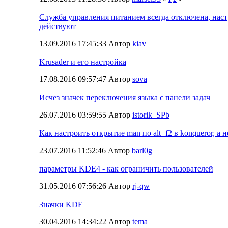
Служба управления питанием всегда отключена, нас
действуют
13.09.2016 17:45:33 Автор
kiav
Krusader и его настройка
17.08.2016 09:57:47 Автор
sova
Исчез значек переключения языка с панели задач
26.07.2016 03:59:55 Автор
istorik_SPb
Как настроить открытие man по alt+f2 в konqueror, а не
23.07.2016 11:52:46 Автор
barl0g
параметры KDE4 - как ограничить пользователей
31.05.2016 07:56:26 Автор
rj-qw
Значки KDE
30.04.2016 14:34:22 Автор
tema