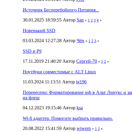
Источник Бесперебойного Питания...
30.01.2025 18:59:55 Автор
San
«
1
2
3
4
»
Новенький SSD
03.03.2024 12:27:28 Автор
Чён
«
1
2
3
»
SSD и P9
17.11.2019 21:40:20 Автор
Сергей-70
«
1
2
»
Ноутбуки совместимые с ALT Linux
11.03.2024 11:13:51 Автор
ig196
Перенесено: Форматирование usb в Альт Линукс и зап
на флеш
04.12.2023 19:15:46 Автор
ksa
Wi-fi адаптер. Помогите выбрать правильно.
20.08.2022 15:41:59 Автор
wiwern
«
1
2
»