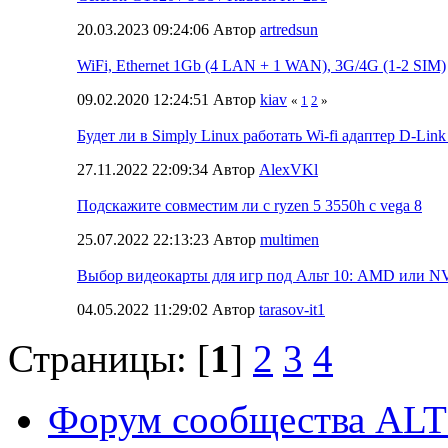
20.03.2023 09:24:06 Автор
artredsun
WiFi, Ethernet 1Gb (4 LAN + 1 WAN), 3G/4G (1-2 SIM)
09.02.2020 12:24:51 Автор
kiav
«
1
2
»
Будет ли в Simply Linux работать Wi-fi адаптер D-Li
27.11.2022 22:09:34 Автор
AlexVKl
Подскажите совместим ли с ryzen 5 3550h c vega 8
25.07.2022 22:13:23 Автор
multimen
Выбор видеокарты для игр под Альт 10: AMD или N
04.05.2022 11:29:02 Автор
tarasov-it1
Страницы: [
1
]
2
3
4
Форум сообщества ALT