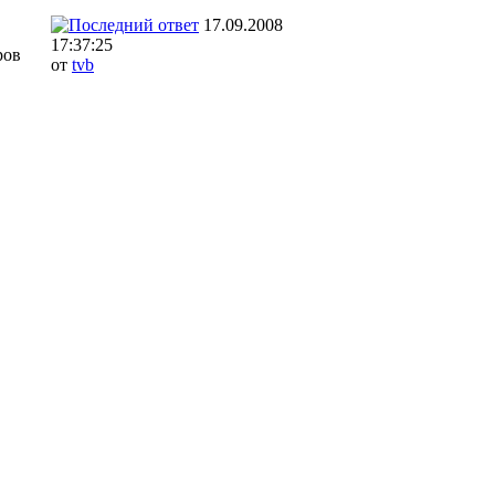
17.09.2008
17:37:25
ров
от
tvb