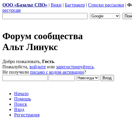
ООО «Базальт СПО»
|
Вики
|
Багтракер
|
Списки рассылки
|
Ф
ресурсам
Форум сообщества
Альт Линукс
Добро пожаловать,
Гость
.
Пожалуйста,
войдите
или
зарегистрируйтесь
.
Не получили
письмо с кодом активации
?
Начало
Помощь
Поиск
Вход
Регистрация