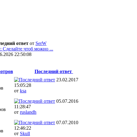
ледний ответ
от
SerW
: Сделайте чтоб можно ...
6.2026 22:50:08
отров
Последний ответ
23.02.2017
15:05:28
ов
от
ksa
05.07.2016
11:28:47
ров
от
ruslandh
07.07.2010
12:46:22
ов
от
Skull