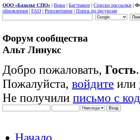
ООО «Базальт СПО»
|
Вики
|
Багтракер
|
Списки рассылки
|
Ф
обновления
|
FAQ
|
Репозитории
|
Поиск по ресурсам
Форум сообщества
Альт Линукс
Добро пожаловать,
Гость
.
Пожалуйста,
войдите
или
Не получили
письмо с ко
Начало