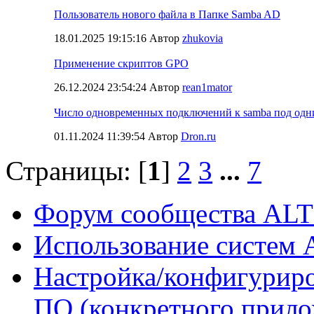
Пользователь нового файла в Папке Samba AD
18.01.2025 19:15:16 Автор
zhukovia
Применение скриптов GPO
26.12.2024 23:54:24 Автор
rean1mator
Число одновременных подключений к samba под одн
01.11.2024 11:39:54 Автор
Dron.ru
Страницы: [
1
]
2
3
...
7
Форум сообщества ALT
Использование систем 
Настройка/конфигуриро
ПО (конкретного прило