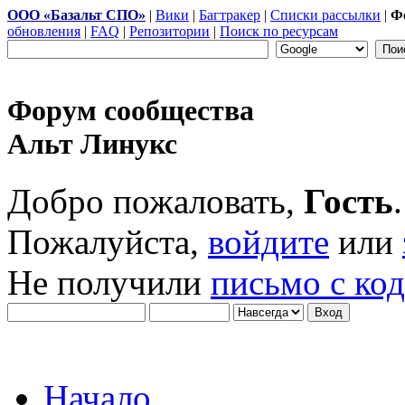
ООО «Базальт СПО»
|
Вики
|
Багтракер
|
Списки рассылки
|
Ф
обновления
|
FAQ
|
Репозитории
|
Поиск по ресурсам
Форум сообщества
Альт Линукс
Добро пожаловать,
Гость
.
Пожалуйста,
войдите
или
Не получили
письмо с ко
Начало