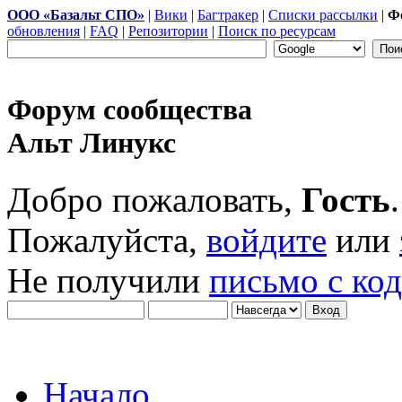
ООО «Базальт СПО»
|
Вики
|
Багтракер
|
Списки рассылки
|
Ф
обновления
|
FAQ
|
Репозитории
|
Поиск по ресурсам
Форум сообщества
Альт Линукс
Добро пожаловать,
Гость
.
Пожалуйста,
войдите
или
Не получили
письмо с ко
Начало