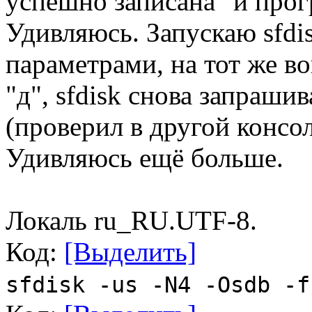
успешно записана" и прог
Удивляюсь. Запускаю sfdis
параметрами, на тот же в
"д", sfdisk снова запраши
(проверил в другой консол
Удивляюсь ещё больше.
Локаль ru_RU.UTF-8.
Код:
[Выделить]
sfdisk -us -N4 -Osdb -f