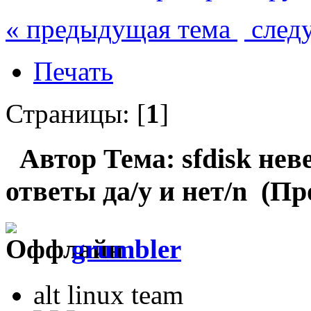
« предыдущая тема
след
Печать
Страницы: [
1
]
Автор
Тема: sfdisk нев
ответы да/y и нет/n (Пр
grumbler
alt linux team