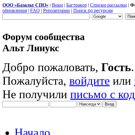
ООО «Базальт СПО»
|
Вики
|
Багтракер
|
Списки рассылки
|
Ф
обновления
|
FAQ
|
Репозитории
|
Поиск по ресурсам
Форум сообщества
Альт Линукс
Добро пожаловать,
Гость
.
Пожалуйста,
войдите
или
Не получили
письмо с ко
Начало