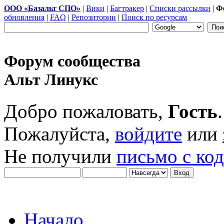
ООО «Базальт СПО»
|
Вики
|
Багтракер
|
Списки рассылки
|
Ф
обновления
|
FAQ
|
Репозитории
|
Поиск по ресурсам
Форум сообщества
Альт Линукс
Добро пожаловать,
Гость
.
Пожалуйста,
войдите
или
Не получили
письмо с ко
Начало