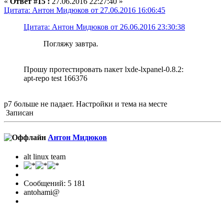
«
Ответ #15 :
27.06.2016 22:27:40 »
Цитата: Антон Мидюков от 27.06.2016 16:06:45
Цитата: Антон Мидюков от 26.06.2016 23:30:38
Погляжу завтра.
Прошу протестировать пакет lxde-lxpanel-0.8.2:
apt-repo test 166376
p7 больше не падает. Настройки и тема на месте
Записан
Антон Мидюков
alt linux team
Сообщений: 5 181
antohami@