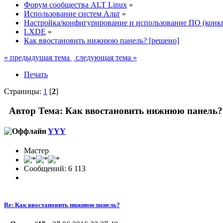
Форум сообщества ALT Linux
»
Использование систем Альт
»
Настройка/конфигурирование и использование ПО (конк
LXDE
»
Как ввостановить нижнюю панель? [решено]
« предыдущая тема
следующая тема »
Печать
Страницы:
1
[
2
]
Автор
Тема: Как ввостановить нижнюю панель? 
YYY
Мастер
Сообщений: 6 113
Re: Как ввостановить нижнюю панель?