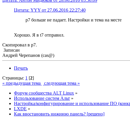
Цитата: Антон Мидюков от 28.06.2016 05:50:09
Цитата: YYY от 27.06.2016 22:27:40
p7 больше не падает. Настройки и тема на месте
Хорошо. Я в t7 отправил.
Скопировал в p7.
Записан
Андрей Черепанов (cas@)
Печать
Страницы:
1
[
2
]
« предыдущая тема
следующая тема »
Форум сообщества ALT Linux
»
Использование систем Альт
»
Настройка/конфигурирование и использование ПО (конк
LXDE
»
Как ввостановить нижнюю панель? [решено]