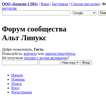
ООО «Базальт СПО»
|
Вики
|
Багтракер
|
Списки рассылки
|
Ф
ресурсам
Форум сообщества
Альт Линукс
Добро пожаловать,
Гость
.
Пожалуйста,
войдите
или
зарегистрируйтесь
.
Не получили
письмо с кодом активации
?
Начало
Помощь
Поиск
Вход
Регистрация