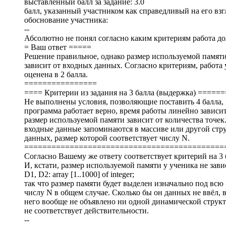
выставленный балл за задание: 3.0
балл, указанный участником как справедливый на его взгл
обоснование участника:
--
Абсолютно не понял согласно каким критериям работа до
= Ваш ответ =====
Решение правильное, однако размер используемой памят
зависит от входных данных. Согласно критериям, работа
оценена в 2 балла.
================
==== Критерии из задания на 3 балла (выдержка) ====
Не выполнены условия, позволяющие поставить 4 балла,
программа работает верно, время работы линейно зависит
размер используемой памяти зависит от количества точек
входные данные запоминаются в массиве или другой стр
данных, размер которой соответствует числу N.
============================================
Согласно Вашему же ответу соответствует критерий на 3 
И, кстати, размер используемой памяти у ученика не за
D1, D2: array [1..1000] of integer;
так что размер памяти будет выделен изначально под всю
числу N в общем случае. Сколько бы он данных не ввёл, 
него вообще не объявлено ни одной динамической структ
не соответствует действительности.
--