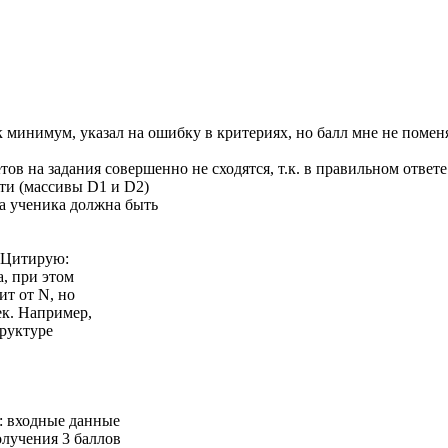
к минимум, указал на ошибку в критериях, но балл мне не помен
в на задания совершенно не сходятся, т.к. в правильном ответе
ти (массивы D1 и D2)
та ученика должна быть
! Цитирую:
, при этом
ит от N, но
ек. Например,
труктуре
: входные данные
олучения 3 баллов