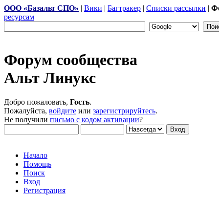
ООО «Базальт СПО»
|
Вики
|
Багтракер
|
Списки рассылки
|
Ф
ресурсам
Форум сообщества
Альт Линукс
Добро пожаловать,
Гость
.
Пожалуйста,
войдите
или
зарегистрируйтесь
.
Не получили
письмо с кодом активации
?
Начало
Помощь
Поиск
Вход
Регистрация