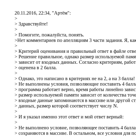
20.11.2016, 22:34, "Артём":
>
> Здравствуйте!
>
> Помогите, пожалуйста, понять.
>Нет комментариев по апелляциям 3 части задания. Я, ка
>
> Критерий оценивания и правильный ответ в файле ответо
> Решение правильное, однако размер используемой памя
> зависит от входных данных. Согласно критериям, рабо
> оценена в 2 балла.
>
> Однако, это написано в критериях не на 2, а на 3 балла
> Не выполнены условия, позволяющие поставить 4 балла
> программа работает верно, время работы линейно завис
> размер используемой памяти зависит от количества точ
> входные данные запоминаются в массиве или другой с
> данных, размер которой соответствует числу N.
>
> И я указал именно этот ответ и мой ответ верный:
>
> Не выполнено условие, позволяющее поставить 4 балла
> сохраняются в массиве. В остальном, все условия для п