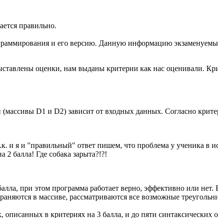
ается правильно.
рограммирования и его версию. Данную информацию экзаменуемый
ыставлены оценки, нам выданы критерии как нас оценивали. Крит
 (массивы D1 и D2) зависит от входных данных. Согласно крите
т.к. и я и "правильный" ответ пишем, что проблема у ученика в и
а 2 балла! Где собака зарыта?!?!
лла, при этом программа работает верно, эффективно или нет. В
раняются в массиве, рассматриваются все возможные треугольн
 описанных в критериях на 3 балла, и до пяти синтаксических 