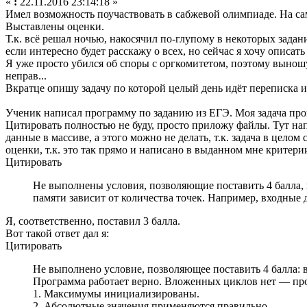
«
:
22.11.2016 23:14:18 »
Имел возможность поучаствовать в сабжевой олимпиаде. На сам
Выставлены оценки.
Т.к. всё решал ночью, накосячил по-глупому в некоторых задан
если интересно будет расскажу о всех, но сейчас я хочу описат
Я уже просто убился об споры с оргкомитетом, поэтому выношу 
неправ...
Вкратце опишу задачу по которой целый день идёт переписка и я
Ученик написал программу по заданию из ЕГЭ. Моя задача про
Цитировать полностью не буду, просто приложу файлы. Тут на
данные в массиве, а этого можно не делать, т.к. задача в цел
оценки, т.к. это так прямо и написано в выданном мне критерии
Цитировать
Не выполнены условия, позволяющие поставить 4 балла, 
памяти зависит от количества точек. Например, входные 
Я, соответственно, поставил 3 балла.
Вот такой ответ дал я:
Цитировать
Не выполнено условие, позволяющее поставить 4 балла: 
Программа работает верно. Вложенных циклов нет — про
1. Максимумы инициализированы.
2. Абсолютные значения применяются правильно.