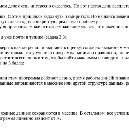
ом деле очень интересно оказалось. Но вот настал день расплат
иях. С этим пришлось вздохнуть и смириться. Но нашлись задания
ь тут только одну конкретную, реальную проблему...
вопрос сюда, может кто-то сможет мне указать, что именно я не
 уже почти в тупике (задача 3.3):
верить как он решил и выставить оценку, согласно выданным мн
пишу только что у ученика программа написана правильно, но н
ом состоит всего лишь в том, чтобы найти максимум из вводимых 
 на 3 балла:
при этом программа работает верно, время работы линейно завис
данные запоминаются в массиве или другой структуре данных, ра
входные данные сохраняются в массиве. В остальном, все услови
грамма линейно зависит от N.