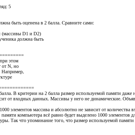
яд: 5
лжна быть оценена в 2 балла. Сравните сами:
и (массивы D1 и D2)
 ученика должна быть
===========
 при этом
 от N, но
. Например,
уктуре
=============
балла. В критерии на 2 балла размер используемой памяти даже 
висит от входных данных. Массивы у него не динамические. Объя
 1000 элементов массива и абсолютно не зависит от количества 
в памяти компьютера всё равно будет выделено 1000 элементов д
уры. Так что упоминание того, что размер используемой памяти