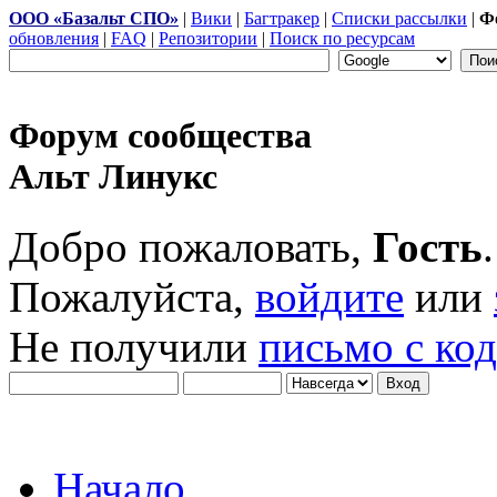
ООО «Базальт СПО»
|
Вики
|
Багтракер
|
Списки рассылки
|
Ф
обновления
|
FAQ
|
Репозитории
|
Поиск по ресурсам
Форум сообщества
Альт Линукс
Добро пожаловать,
Гость
.
Пожалуйста,
войдите
или
Не получили
письмо с ко
Начало