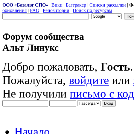
ООО «Базальт СПО»
|
Вики
|
Багтракер
|
Списки рассылки
|
Ф
обновления
|
FAQ
|
Репозитории
|
Поиск по ресурсам
Форум сообщества
Альт Линукс
Добро пожаловать,
Гость
.
Пожалуйста,
войдите
или
Не получили
письмо с ко
Начало