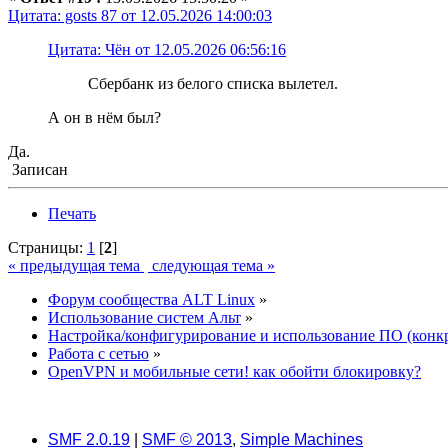
Цитата: gosts 87 от 12.05.2026 14:00:03
Цитата: Чён от 12.05.2026 06:56:16
Сбербанк из белого списка вылетел.
А он в нём был?
Да.
Записан
Печать
Страницы:
1
[
2
]
« предыдущая тема
следующая тема »
Форум сообщества ALT Linux
»
Использование систем Альт
»
Настройка/конфигурирование и использование ПО (конк
Работа с сетью
»
OpenVPN и мобильные сети! как обойти блокировку?
SMF 2.0.19
|
SMF © 2013
,
Simple Machines