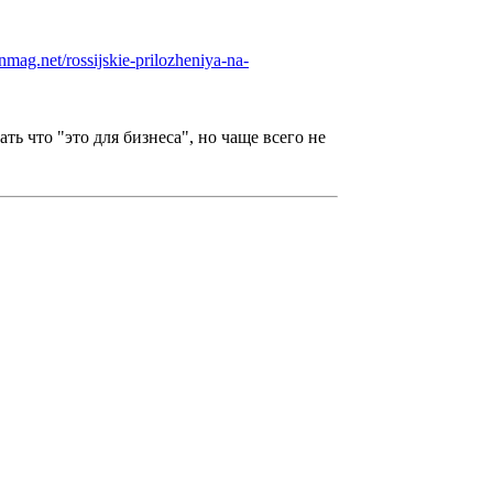
pnmag.net/rossijskie-prilozheniya-na-
ь что "это для бизнеса", но чаще всего не