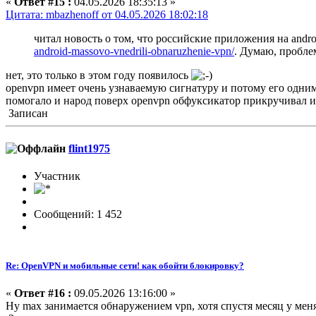
«
Ответ #15 :
04.05.2026 18:35:13 »
Цитата: mbazhenoff от 04.05.2026 18:02:18
читал новость о том, что российские приложения на andr
android-massovo-vnedrili-obnaruzhenie-vpn/
. Думаю, пробле
нет, это только в этом году появилось
openvpn имеет очень узнаваемую сигнатуру и потому его одним 
помогало и народ поверх openvpn обфуксикатор прикручивал и 
Записан
flint1975
Участник
Сообщений: 1 452
Re: OpenVPN и мобильные сети! как обойти блокировку?
«
Ответ #16 :
09.05.2026 13:16:00 »
Ну max занимается обнаружением vpn, хотя спустя месяц у меня