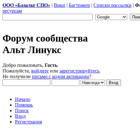
ООО «Базальт СПО»
|
Вики
|
Багтракер
|
Списки рассылки
|
Ф
ресурсам
Форум сообщества
Альт Линукс
Добро пожаловать,
Гость
.
Пожалуйста,
войдите
или
зарегистрируйтесь
.
Не получили
письмо с кодом активации
?
Начало
Помощь
Поиск
Вход
Регистрация