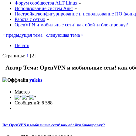
Форум сообщества ALT Linux
»
Использование систем Альт
»
Настройка/конфигурирование и использование ПО (конк
Работа с сетью
»
OpenVPN и мобильные сети! как обойти блокировку?
« предыдущая тема
следующая тема »
Печать
Страницы:
1
[
2
]
Автор
Тема: OpenVPN и мобильные сети! как об
yaleks
Мастер
Сообщений: 6 588
Re: OpenVPN и мобильные сети! как обойти блокировку?