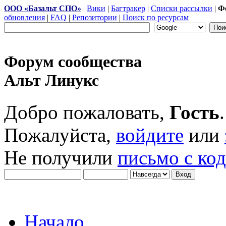
ООО «Базальт СПО»
|
Вики
|
Багтракер
|
Списки рассылки
|
Ф
обновления
|
FAQ
|
Репозитории
|
Поиск по ресурсам
Форум сообщества
Альт Линукс
Добро пожаловать,
Гость
.
Пожалуйста,
войдите
или
Не получили
письмо с ко
Начало