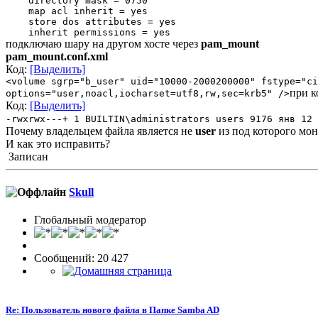
directory mask = 0750
map acl inherit = yes
store dos attributes = yes
inherit permissions = yes
подключаю шару на другом хосте через
pam_mount
pam_mount.conf.xml
Код:
[Выделить]
<volume sgrp="b_user" uid="10000-2000200000" fstype="ci
при к
options="user,noacl,iocharset=utf8,rw,sec=krb5" />
Код:
[Выделить]
-rwxrwx---+ 1 BUILTIN\administrators users 9176 янв 12 
Почему владельцем файла является не
user
из под которого мон
И как это исправить?
Записан
Skull
Глобальный модератор
Сообщений: 20 427
Re: Пользователь нового файла в Папке Samba AD