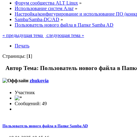
Форум сообщества ALT Linux
»
Использование систем Альт
»
Настройка/конфигурирование и использование ПО (конк
Samba/Samba-DC/AD
»
Пользователь нового файла в Папке Samba AD
« предыдущая тема
следующая тема »
Печать
Страницы: [
1
]
Автор
Тема: Пользователь нового файла в Папк
zhukovia
Участник
Сообщений: 49
Пользователь нового файла в Папке Samba AD