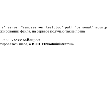
fs" server="sambaserver.test.loc" path="personal" mountp
опировании файла, на сервере получаю такие права
Вопрос:
17:56 xsession
тировалась шара, а
BUILTIN\administrators
?