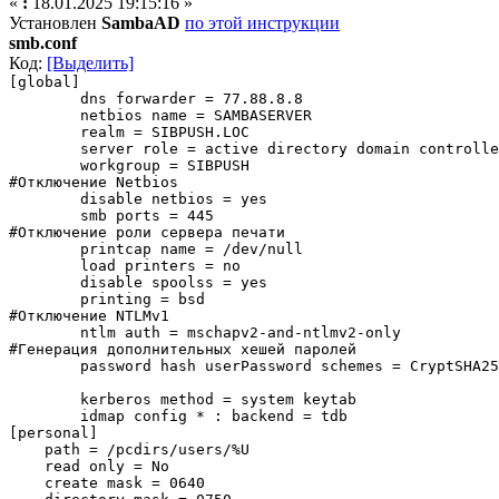
«
:
18.01.2025 19:15:16 »
Установлен
SambaAD
по этой инструкции
smb.conf
Код:
[Выделить]
[global]
dns forwarder = 77.88.8.8
netbios name = SAMBASERVER
realm = SIBPUSH.LOC
server role = active directory domain controlle
workgroup = SIBPUSH
#Отключение Netbios
disable netbios = yes
smb ports = 445
#Отключение роли сервера печати
printcap name = /dev/null
load printers = no
disable spoolss = yes
printing = bsd
#Отключение NTLMv1
ntlm auth = mschapv2-and-ntlmv2-only
#Генерация дополнительных хешей паролей
password hash userPassword schemes = CryptSHA25
kerberos method = system keytab
idmap config * : backend = tdb
[personal]
path = /pcdirs/users/%U
read only = No
create mask = 0640