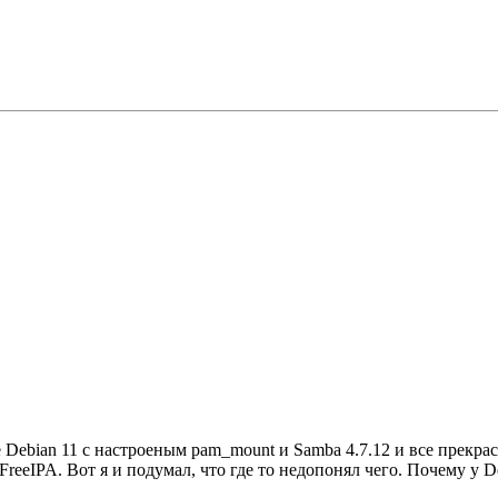
е Debian 11 с настроеным pam_mount и Samba 4.7.12 и все прекра
 FreeIPA. Вот я и подумал, что где то недопонял чего. Почему у 