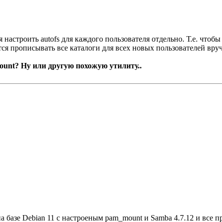
я настроить autofs для каждого пользователя отдельно. Т.е. что
тся прописывать все каталоги для всех новых пользователей вру
ount? Ну или другую похожую утилиту..
на базе Debian 11 с настроеным pam_mount и Samba 4.7.12 и все п