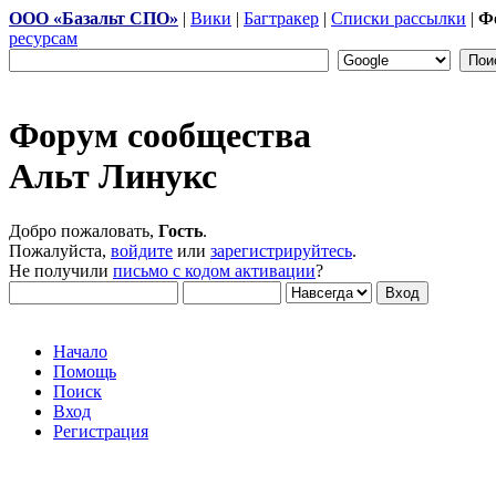
ООО «Базальт СПО»
|
Вики
|
Багтракер
|
Списки рассылки
|
Ф
ресурсам
Форум сообщества
Альт Линукс
Добро пожаловать,
Гость
.
Пожалуйста,
войдите
или
зарегистрируйтесь
.
Не получили
письмо с кодом активации
?
Начало
Помощь
Поиск
Вход
Регистрация