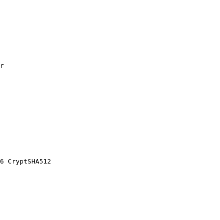
r
6 CryptSHA512