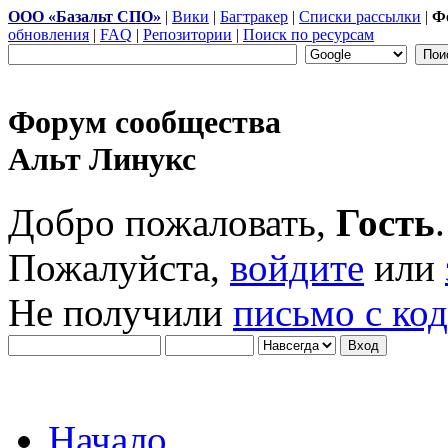
ООО «Базальт СПО»
|
Вики
|
Багтракер
|
Списки рассылки
|
Ф
обновления
|
FAQ
|
Репозитории
|
Поиск по ресурсам
Форум сообщества
Альт Линукс
Добро пожаловать,
Гость
.
Пожалуйста,
войдите
или
Не получили
письмо с ко
Начало