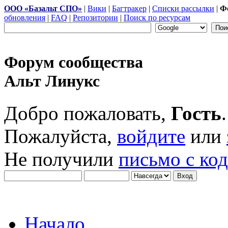
ООО «Базальт СПО»
|
Вики
|
Багтракер
|
Списки рассылки
|
Ф
обновления
|
FAQ
|
Репозитории
|
Поиск по ресурсам
Форум сообщества
Альт Линукс
Добро пожаловать,
Гость
.
Пожалуйста,
войдите
или
Не получили
письмо с ко
Начало