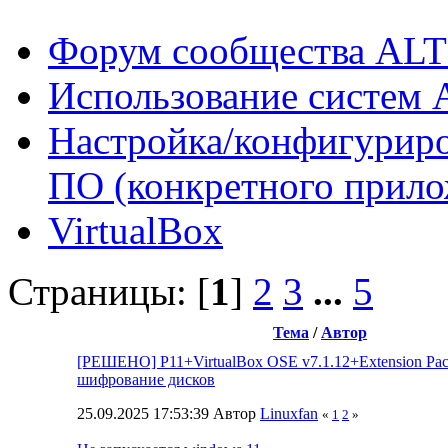
Форум сообщества ALT
Использование систем 
Настройка/конфигуриро
ПО (конкретного прило
VirtualBox
Страницы: [
1
]
2
3
...
5
Тема
/
Автор
[РЕШЕНО] P11+VirtualBox OSE v7.1.12+Extension Pac
шифрование дисков
25.09.2025 17:53:39 Автор
Linuxfan
«
1
2
»