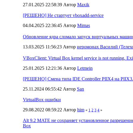
27.01.2025 22:58:39 Автор
Maxik
[РЕШЕНО] Не стартует vboxadd-service
04.04.2025 22:36:45 Автор
Mimas
Обновление ядра сломало запуск виртуальных машин
13.03.2025 11:56:23 Автор
иеромонах Василий (Телех
VBoxClient: Virtual Box kernel service is not running. Exi
25.01.2025 12:21:36 Автор
Letmein
[РЕШЕНО] Смена типа IDE Controller PIIX4 на PIIX3.
25.11.2024 06:55:42 Автор
San
VirtualBox ошибки
29.08.2022 08:59:22 Автор
him
«
1
2
3
4
»
Alt 9.2 MATE не сохраняет установленное разрешение 
Box