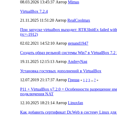
08.03.2026 13:45:37 Автор
Mimas
VirtualBox 7.2.4
21.11.2025 11:51:20 Автор
RealCoolmax
При запуске virtualbox выходит: RTR3InitEx failed wit
(rc=-1912)
02.02.2021 14:52:10 Автор
genand1947
Создать образ рельной системы Win7 в VirtualBox 7.
19.11.2025 12:15:13 Автор
AndreyNag
Установка гостевых дополнений в VirtualBox
12.07.2019 21:17:37 Автор
Гриша
«
1
2
3
...
7
»
P11 + VirtualBox v7.2.0 = Особенности разрешение им
подключения NAT
12.10.2025 18:21:14 Автор
Linuxfan
Как добавить сертификат Dr.Web в систему Linux для 