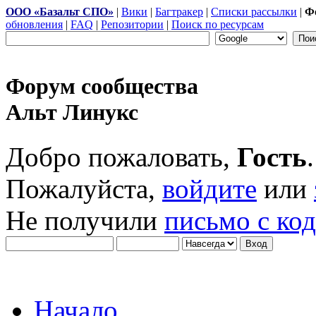
ООО «Базальт СПО»
|
Вики
|
Багтракер
|
Списки рассылки
|
Ф
обновления
|
FAQ
|
Репозитории
|
Поиск по ресурсам
Форум сообщества
Альт Линукс
Добро пожаловать,
Гость
.
Пожалуйста,
войдите
или
Не получили
письмо с ко
Начало