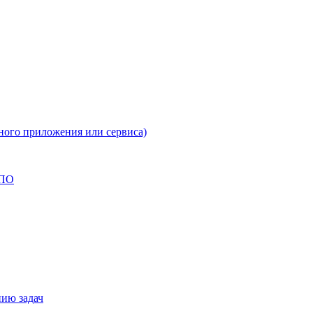
ного приложения или сервиса)
 ПО
нию задач