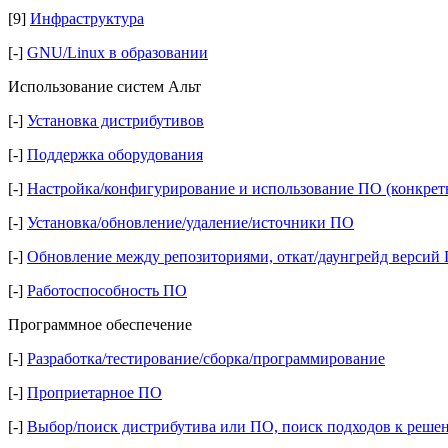
[9]
Инфраструктура
[-]
GNU/Linux в образовании
Использование систем Альт
[-]
Установка дистрибутивов
[-]
Поддержка оборудования
[-]
Настройка/конфигурирование и использование ПО (конкрет
[-]
Установка/обновление/удаление/источники ПО
[-]
Обновление между репозиториями, откат/даунгрейд версий
[-]
Работоспособность ПО
Программное обеспечение
[-]
Разработка/тестирование/сборка/программирование
[-]
Проприетарное ПО
[-]
Выбор/поиск дистрибутива или ПО, поиск подходов к реше