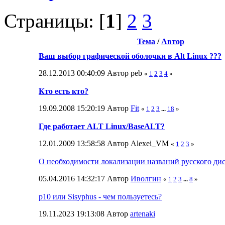
Страницы: [
1
]
2
3
Тема
/
Автор
Ваш выбор графической оболочки в Alt Linux ???
28.12.2013 00:40:09 Автор peb
«
1
2
3
4
»
Кто есть кто?
19.09.2008 15:20:19 Автор
Fit
«
1
2
3
...
18
»
Где работает ALT Linux/BaseALT?
12.01.2009 13:58:58 Автор Alexei_VM
«
1
2
3
»
О необходимости локализации названий русского ди
05.04.2016 14:32:17 Автор
Иволгин
«
1
2
3
...
8
»
p10 или Sisyphus - чем пользуетесь?
19.11.2023 19:13:08 Автор
artenaki