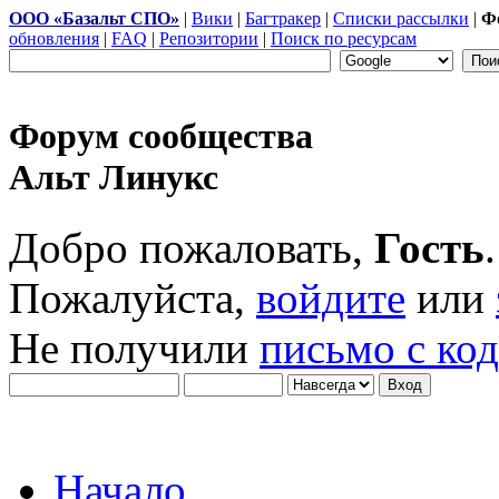
ООО «Базальт СПО»
|
Вики
|
Багтракер
|
Списки рассылки
|
Ф
обновления
|
FAQ
|
Репозитории
|
Поиск по ресурсам
Форум сообщества
Альт Линукс
Добро пожаловать,
Гость
.
Пожалуйста,
войдите
или
Не получили
письмо с ко
Начало