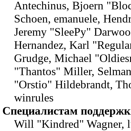
Antechinus, Bjoern "Bloc
Schoen, emanuele, Hendr
Jeremy "SleePy" Darwood
Hernandez, Karl "Regula
Grudge, Michael "Oldie
"Thantos" Miller, Selma
"Orstio" Hildebrandt, Th
winrules
Специалистам поддержк
Will "Kindred" Wagner, l