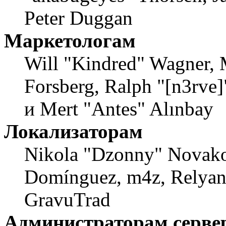
Peter Duggan
Маркетологам
Will "Kindred" Wagner, 
Forsberg, Ralph "[n3rve
и Mert "Antes" Alınbay
Локализаторам
Nikola "Dzonny" Novako
Domínguez, m4z, Relyana
GravuTrad
Администраторам серве