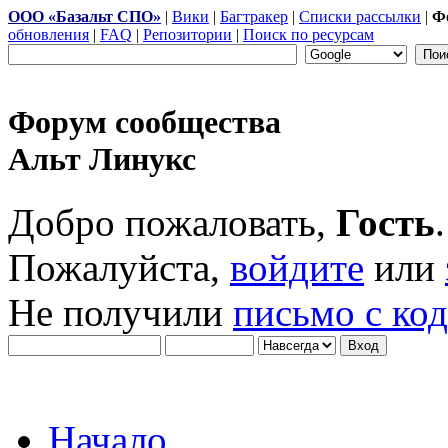
ООО «Базальт СПО»
|
Вики
|
Багтракер
|
Списки рассылки
|
Ф
обновления
|
FAQ
|
Репозитории
|
Поиск по ресурсам
Форум сообщества
Альт Линукс
Добро пожаловать,
Гость
.
Пожалуйста,
войдите
или
Не получили
письмо с ко
Начало