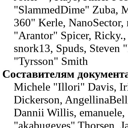
"SlammedDime" Zuba, M
360" Kerle, NanoSector, 
"Arantor" Spicer, Ricky
snork13, Spuds, Steven 
"Tyrsson" Smith
Составителям документ
Michele "Illori" Davis, 
Dickerson, AngellinaBell
Dannii Willis, emanuele,
"akabugeyes" Thorsen, Ja