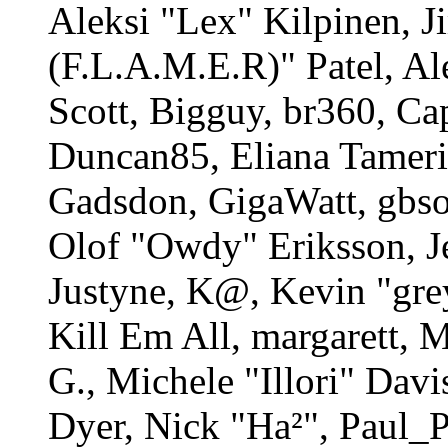
Aleksi "Lex" Kilpinen, 
(F.L.A.M.E.R)" Patel, Al
Scott, Bigguy, br360, Ca
Duncan85, Eliana Tameri
Gadsdon, GigaWatt, gbso
Olof "Owdy" Eriksson, J
Justyne, K@, Kevin "gre
Kill Em All, margarett, 
G., Michele "Illori" Davi
Dyer, Nick "Ha²", Paul_P