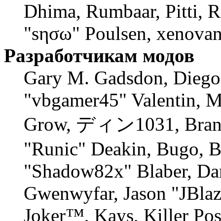
Dhima, Rumbaar, Pitti, 
"sησω" Poulsen, xenovan
Разработчикам модов
Gary M. Gadsdon, Diego
"vbgamer45" Valentin, M
Grow, ディン1031, Branno
"Runic" Deakin, Bugo, B
"Shadow82x" Blaber, Dan
Gwenwyfar, Jason "JBlaz
Joker™, Kays, Killer Po