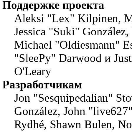
Поддержке проекта
Aleksi "Lex" Kilpinen, Mi
Jessica "Suki" González,
Michael "Oldiesmann" E
"SleePy" Darwood и Just
O'Leary
Разработчикам
Jon "Sesquipedalian" Stov
González, John "live627
Rydhé, Shawn Bulen, Nor