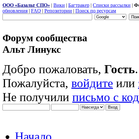
ООО «Базальт СПО»
|
Вики
|
Багтракер
|
Списки рассылки
|
Ф
обновления
|
FAQ
|
Репозитории
|
Поиск по ресурсам
Форум сообщества
Альт Линукс
Добро пожаловать,
Гость
.
Пожалуйста,
войдите
или
Не получили
письмо с ко
Начало