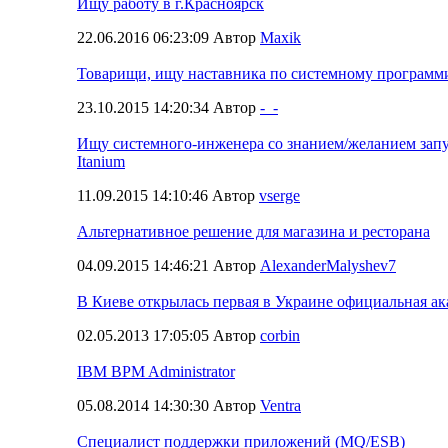
Ищу работу в г.Красноярск
22.06.2016 06:23:09 Автор
Maxik
Товарищи, ищу наставника по системному программ
23.10.2015 14:20:34 Автор
-_-
Ищу системного-инженера со знанием/желанием запу
Itanium
11.09.2015 14:10:46 Автор
vserge
Альтернативное решение для магазина и ресторана
04.09.2015 14:46:21 Автор
AlexanderMalyshev7
В Киеве открылась первая в Украине официальная ак
02.05.2013 17:05:05 Автор
corbin
IBM BPM Administrator
05.08.2014 14:30:30 Автор
Ventra
Специалист поддержки приложений (MQ/ESB)