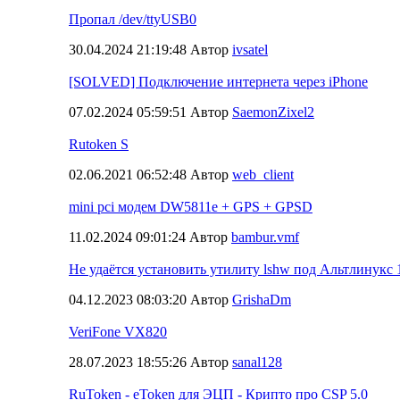
Пропал /dev/ttyUSB0
30.04.2024 21:19:48 Автор
ivsatel
[SOLVED] Подключение интернета через iPhone
07.02.2024 05:59:51 Автор
SaemonZixel2
Rutoken S
02.06.2021 06:52:48 Автор
web_client
mini pci модем DW5811e + GPS + GPSD
11.02.2024 09:01:24 Автор
bambur.vmf
Не удаётся установить утилиту lshw под Альтлинукс 
04.12.2023 08:03:20 Автор
GrishaDm
VeriFone VX820
28.07.2023 18:55:26 Автор
sanal128
RuToken - eToken для ЭЦП - Крипто про CSP 5.0