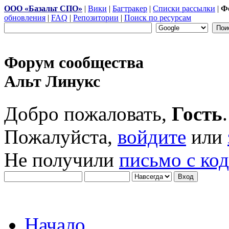
ООО «Базальт СПО»
|
Вики
|
Багтракер
|
Списки рассылки
|
Ф
обновления
|
FAQ
|
Репозитории
|
Поиск по ресурсам
Форум сообщества
Альт Линукс
Добро пожаловать,
Гость
.
Пожалуйста,
войдите
или
Не получили
письмо с ко
Начало