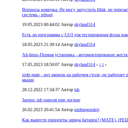
Вопросы новичка: Не могу запустить fdisk, не переза
система - reboot
19.05.2023 00:44:02 Автор
skyland314
Есть ли программы с GUI для тестирования флэш на
18.05.2023 21:39:14 Автор
skyland314
Alt-linux-Первая установка - автомонтирование жест
17.05.2023 18:50:07 Автор
skyland314
«
1
2
»
xrdp mate - нет иконок на рабочем столе, не работает
мыши
28.12.2022 17:34:37 Автор
ish
Запрос ssh пароля при логине
26.02.2023 20:41:54 Автор
nizhnegorskiy
Как вывести проценты заряда батареи? (MATE). (РЕШ