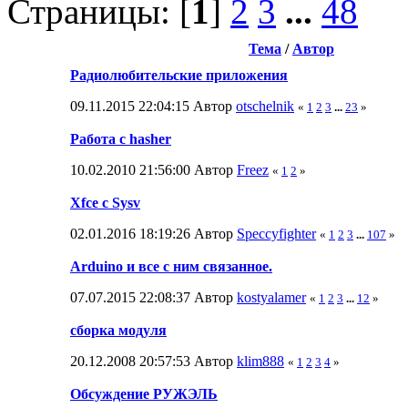
Страницы: [
1
]
2
3
...
48
Тема
/
Автор
Радиолюбительские приложения
09.11.2015 22:04:15 Автор
otschelnik
«
1
2
3
...
23
»
Работа с hasher
10.02.2010 21:56:00 Автор
Freez
«
1
2
»
Xfce c Sysv
02.01.2016 18:19:26 Автор
Speccyfighter
«
1
2
3
...
107
»
Arduino и все с ним связанное.
07.07.2015 22:08:37 Автор
kostyalamer
«
1
2
3
...
12
»
сборка модуля
20.12.2008 20:57:53 Автор
klim888
«
1
2
3
4
»
Обсуждение РУЖЭЛЬ