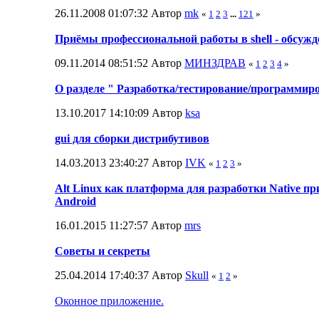
26.11.2008 01:07:32 Автор
mk
«
1
2
3
...
121
»
Приёмы профессиональной работы в shell - обсужд
09.11.2014 08:51:52 Автор
МИНЗДРАВ
«
1
2
3
4
»
О разделе " Разработка/тестирование/программир
13.10.2017 14:10:09 Автор
ksa
gui для сборки дистрибутивов
14.03.2013 23:40:27 Автор
IVK
«
1
2
3
»
Alt Linux как платформа для разработки Native п
Android
16.01.2015 11:27:57 Автор
mrs
Советы и секреты
25.04.2014 17:40:37 Автор
Skull
«
1
2
»
Оконное приложение.