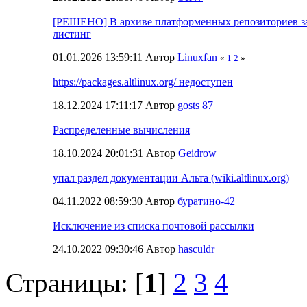
[РЕШЕНО] В архиве платформенных репозиториев з
листинг
01.01.2026 13:59:11 Автор
Linuxfan
«
1
2
»
https://packages.altlinux.org/ недоступен
18.12.2024 17:11:17 Автор
gosts 87
Распределенные вычисления
18.10.2024 20:01:31 Автор
Geidrow
упал раздел документации Альта (wiki.altlinux.org)
04.11.2022 08:59:30 Автор
буратино-42
Исключение из списка почтовой рассылки
24.10.2022 09:30:46 Автор
hasculdr
Страницы: [
1
]
2
3
4