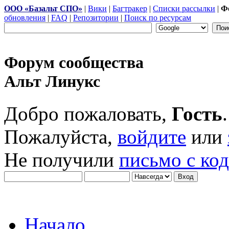
ООО «Базальт СПО»
|
Вики
|
Багтракер
|
Списки рассылки
|
Ф
обновления
|
FAQ
|
Репозитории
|
Поиск по ресурсам
Форум сообщества
Альт Линукс
Добро пожаловать,
Гость
.
Пожалуйста,
войдите
или
Не получили
письмо с ко
Начало