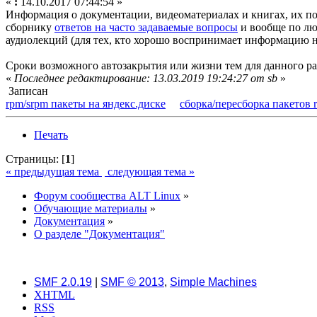
«
:
14.10.2017 07:44:54 »
Информация о документации, видеоматериалах и книгах, их п
сборнику
ответов на часто задаваемые вопросы
и вообще по люб
аудиолекций (для тех, кто хорошо воспринимает информацию н
Сроки возможного автозакрытия или жизни тем для данного р
«
Последнее редактирование: 13.03.2019 19:24:27 от sb
»
Записан
rpm/srpm пакеты на яндекс.диске
сборка/пересборка пакетов 
Печать
Страницы: [
1
]
« предыдущая тема
следующая тема »
Форум сообщества ALT Linux
»
Обучающие материалы
»
Документация
»
О разделе "Документация"
SMF 2.0.19
|
SMF © 2013
,
Simple Machines
XHTML
RSS