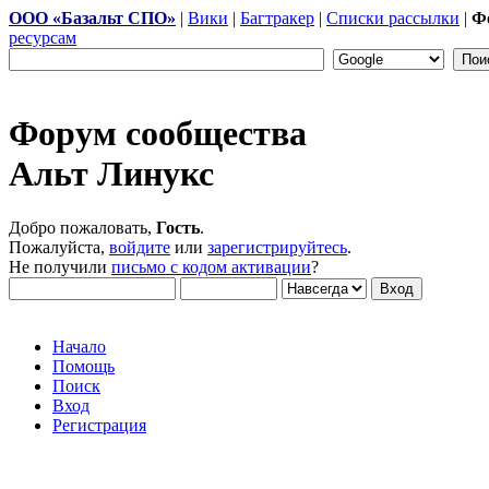
ООО «Базальт СПО»
|
Вики
|
Багтракер
|
Списки рассылки
|
Ф
ресурсам
Форум сообщества
Альт Линукс
Добро пожаловать,
Гость
.
Пожалуйста,
войдите
или
зарегистрируйтесь
.
Не получили
письмо с кодом активации
?
Начало
Помощь
Поиск
Вход
Регистрация