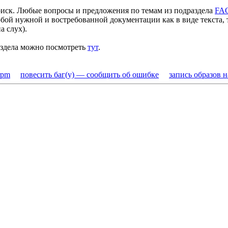
оиск. Любые вопросы и предложения по темам из подраздела
FAQ
ой нужной и востребованной документации как в виде текста, т
а слух).
аздела можно посмотреть
тут
.
rpm
повесить баг(у) — сообщить об ошибке
запись образов 