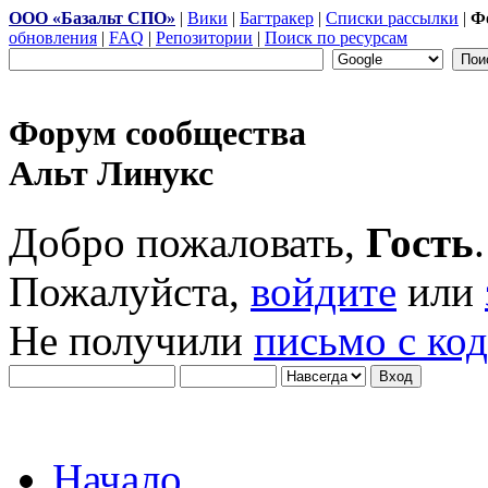
ООО «Базальт СПО»
|
Вики
|
Багтракер
|
Списки рассылки
|
Ф
обновления
|
FAQ
|
Репозитории
|
Поиск по ресурсам
Форум сообщества
Альт Линукс
Добро пожаловать,
Гость
.
Пожалуйста,
войдите
или
Не получили
письмо с ко
Начало