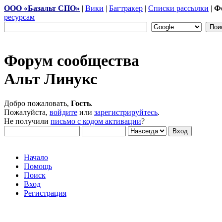
ООО «Базальт СПО»
|
Вики
|
Багтракер
|
Списки рассылки
|
Ф
ресурсам
Форум сообщества
Альт Линукс
Добро пожаловать,
Гость
.
Пожалуйста,
войдите
или
зарегистрируйтесь
.
Не получили
письмо с кодом активации
?
Начало
Помощь
Поиск
Вход
Регистрация