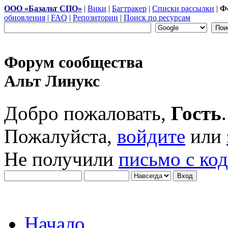
ООО «Базальт СПО»
|
Вики
|
Багтракер
|
Списки рассылки
|
Ф
обновления
|
FAQ
|
Репозитории
|
Поиск по ресурсам
Форум сообщества
Альт Линукс
Добро пожаловать,
Гость
.
Пожалуйста,
войдите
или
Не получили
письмо с ко
Начало