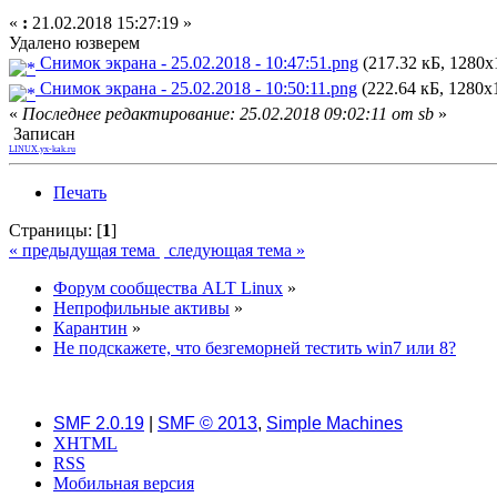
«
:
21.02.2018 15:27:19 »
Удалено юзверем
Снимок экрана - 25.02.2018 - 10:47:51.png
(217.32 кБ, 1280x
Снимок экрана - 25.02.2018 - 10:50:11.png
(222.64 кБ, 1280x
«
Последнее редактирование: 25.02.2018 09:02:11 от sb
»
Записан
LINUX.yx-kak.ru
Печать
Страницы: [
1
]
« предыдущая тема
следующая тема »
Форум сообщества ALT Linux
»
Непрофильные активы
»
Карантин
»
Не подскажете, что безгеморней тестить win7 или 8?
SMF 2.0.19
|
SMF © 2013
,
Simple Machines
XHTML
RSS
Мобильная версия