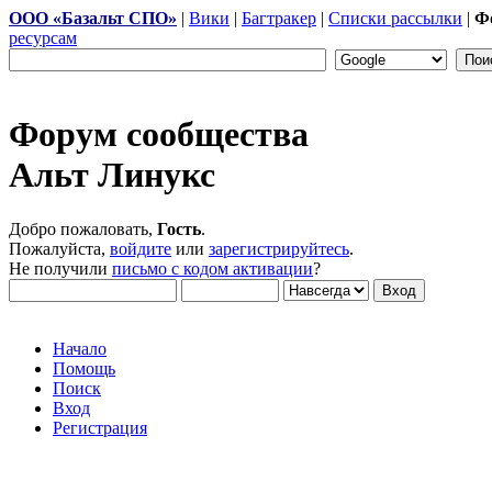
ООО «Базальт СПО»
|
Вики
|
Багтракер
|
Списки рассылки
|
Ф
ресурсам
Форум сообщества
Альт Линукс
Добро пожаловать,
Гость
.
Пожалуйста,
войдите
или
зарегистрируйтесь
.
Не получили
письмо с кодом активации
?
Начало
Помощь
Поиск
Вход
Регистрация