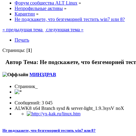
Форум сообщества ALT Linux
»
Непрофильные активы
»
Карантин
»
Не подскажете, что безгеморней тестить win7 или 8?
« предыдущая тема
следующая тема »
Печать
Страницы: [
1
]
Автор
Тема: Не подскажете, что безгеморней тес
МИНЗДРАВ
Странник_
Сообщений: 3 045
ALWK8 х64 Branch sysd & server-light_1.9.3sysV noX
Не подскажете, что безгеморней тестить win7 или 8?