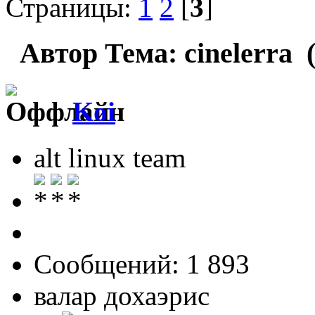
Страницы:
1
2
[
3
]
Автор
Тема: cinelerra 
Koi
alt linux team
Сообщений: 1 893
валар дохаэрис