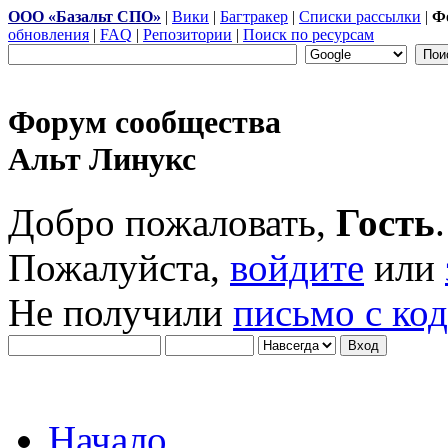
ООО «Базальт СПО»
|
Вики
|
Багтракер
|
Списки рассылки
|
Ф
обновления
|
FAQ
|
Репозитории
|
Поиск по ресурсам
Форум сообщества
Альт Линукс
Добро пожаловать,
Гость
.
Пожалуйста,
войдите
или
Не получили
письмо с ко
Начало